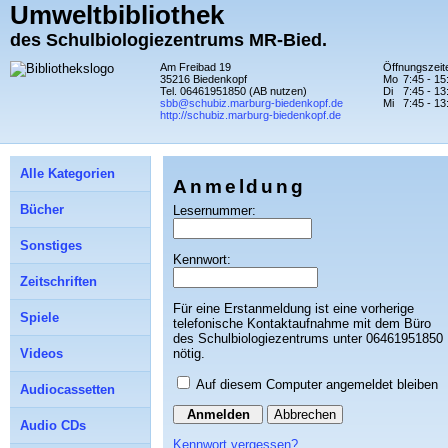
Umweltbibliothek
des Schulbiologiezentrums MR-Bied.
Am Freibad 19
Öffnungszeite
35216 Biedenkopf
Mo
7:45 - 15
Tel. 06461951850 (AB nutzen)
Di
7:45 - 13
sbb@schubiz.marburg-biedenkopf.de
Mi
7:45 - 13
http://schubiz.marburg-biedenkopf.de
Alle Kategorien
Anmeldung
Bücher
Lesernummer:
Sonstiges
Kennwort:
Zeitschriften
Für eine Erstanmeldung ist eine vorherige
Spiele
telefonische Kontaktaufnahme mit dem Büro
des Schulbiologiezentrums unter 06461951850
nötig.
Videos
Auf diesem Computer angemeldet bleiben
Audiocassetten
Abbrechen
Audio CDs
Kennwort vergessen?