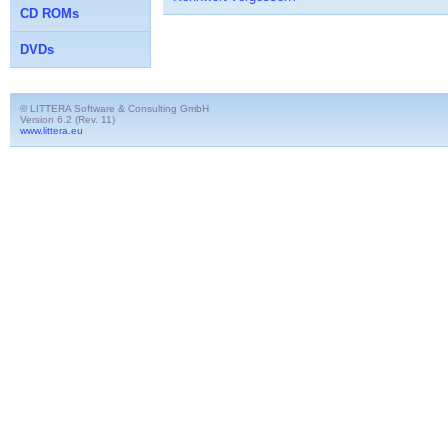
CD ROMs
DVDs
© LITTERA Software & Consulting GmbH
Version 6.2 (Rev. 11)
www.littera.eu