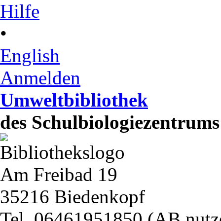
Hilfe
•
English
Anmelden
Umweltbibliothek
des Schulbiologiezentrum
Am Freibad 19
35216 Biedenkopf
Tel. 06461951850 (AB nutz