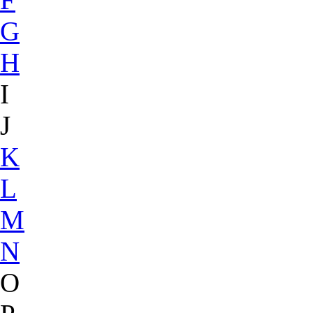
G
H
I
J
K
L
M
N
O