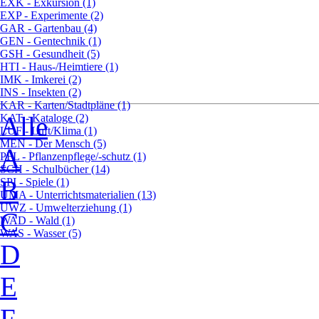
EXK - Exkursion (1)
EXP - Experimente (2)
GAR - Gartenbau (4)
GEN - Gentechnik (1)
GSH - Gesundheit (5)
HTI - Haus-/Heimtiere (1)
IMK - Imkerei (2)
INS - Insekten (2)
KAR - Karten/Stadtpläne (1)
Alle
KAT - Kataloge (2)
LUF - Luft/Klima (1)
MEN - Der Mensch (5)
A
PFL - Pflanzenpflege/-schutz (1)
SCH - Schulbücher (14)
B
SPI - Spiele (1)
UMA - Unterrichtsmaterialien (13)
UWZ - Umwelterziehung (1)
C
WAD - Wald (1)
WAS - Wasser (5)
D
E
F