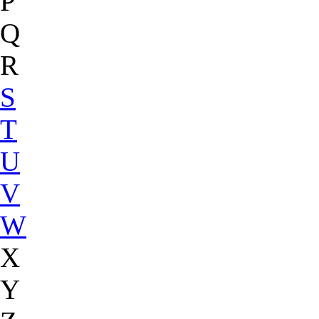
P
Q
R
S
T
U
V
W
X
Y